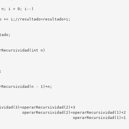
n; i > 0; i--)

o += i;//resultado=resultado+i;

ado;

rRecursividad(int n)



rRecursividad(n - 1)+n;

ividad(3)=operarRecursividad(2)+3

          operarRecursividad(2)=operarRecursividad(1)+2

                                operarRecursividad(1)=1
