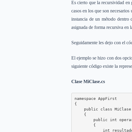
Es cierto que la recursividad en
casos en los que son necesarios 
instancia de un método dentro d
asignada de forma recursiva en la
Seguidamente les dejo con el cód
El ejemplo se hizo con dos opcio
siguiente código existe la repre
Clase MiClase.cs
namespace AppFirst

{

    public class MiClase

    {

        public int operar
        {

            int resultado