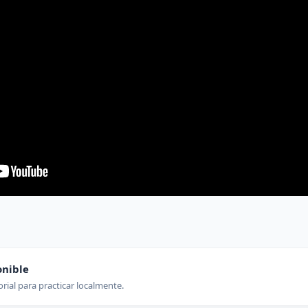
onible
orial para practicar localmente.