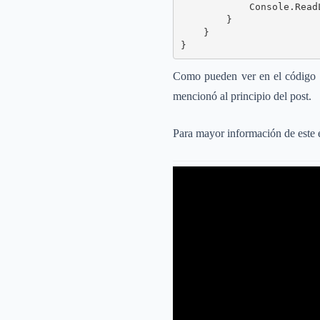
            Console.ReadL
        }

    }

}
Como pueden ver en el código ant
mencionó al principio del post.
Para mayor información de este e