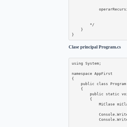
            operarRecursi
                        
                        
        */

    }

}
Clase principal Program.cs
using System;

namespace AppFirst

{

    public class Program

    {

        public static vo
        {

            MiClase miCl
            Console.Writ
            Console.Writ