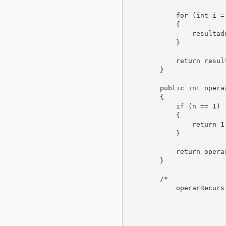
            for (int i = 
            {

                resultad
            }

            return result
        }

        public int opera
        {

            if (n == 1)

            {

                return 1;
            }

            return opera
        }

        /*

            operarRecurs
                        
                        