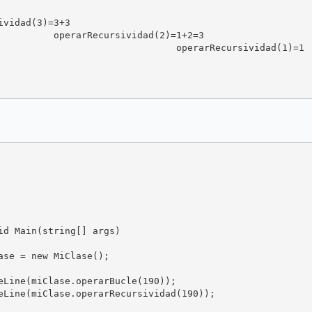
vidad(3)=3+3

          operarRecursividad(2)=1+2=3

                                operarRecursividad(1)=1

id Main(string[] args)

ase = new MiClase();

eLine(miClase.operarBucle(190));

eLine(miClase.operarRecursividad(190));
