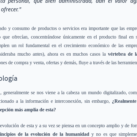
ta personal, que bien administrada, dan el valor a
ofrecer."
o y consumo de productos o servicios era importante que las empres
 que ofrecían, concentrándose únicamente en el producto final en s
mplen un rol fundamental en el crecimiento económico de las emp
nsideraba mucho antes), ahora es en muchos casos la
vértebra de l
ones de compra y venta, ofertas y demás, fluye a través de las herramien
ología
 generalmente se nos viene a la cabeza un mundo digitalizado, comp
lacionado a la información e interconexión, sin embargo,
¿Realmente 
ncepción más amplia de esta?
a evolución de esta y a su vez se piensa en un concepto amplio y de fo
rincipios de la evolución de la humanidad
y no es que simplemen