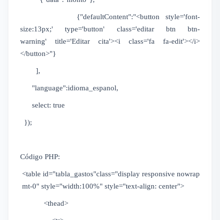
{"defaultContent":"<button style='font-
size:13px;' type='button' class='editar btn btn-
warning' title='Editar cita'><i class='fa fa-edit'></i>
</button>"}
],
"language":idioma_espanol,
select: true
});
Código PHP:
<table id="tabla_gastos"class="display responsive nowrap
mt-0" style="width:100%" style="text-align: center">
<thead>