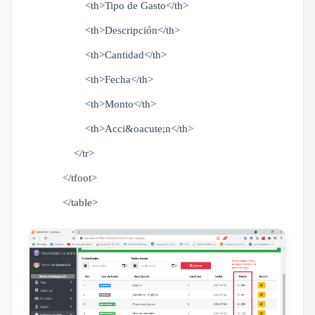
<th>Tipo de Gasto</th>
<th>Descripción</th>
<th>Cantidad</th>
<th>Fecha</th>
<th>Monto</th>
<th>Acci&oacute;n</th>
</tr>
</tfoot>
</table>