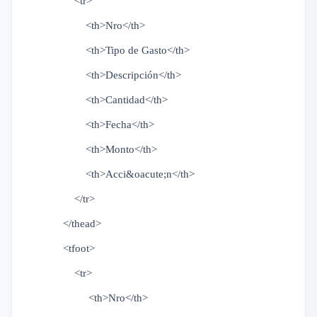
<tr>
<th>Nro</th>
<th>Tipo de Gasto</th>
<th>Descripción</th>
<th>Cantidad</th>
<th>Fecha</th>
<th>Monto</th>
<th>Acci&oacute;n</th>
</tr>
</thead>
<tfoot>
<tr>
<th>Nro</th>