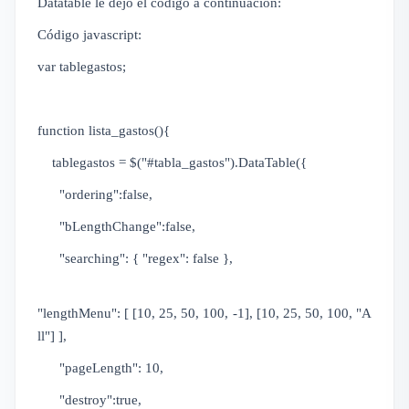
Datatable le dejo el código a continuación:
Código javascript:
var tablegastos;
function lista_gastos(){
tablegastos = $("#tabla_gastos").DataTable({
"ordering":false,
"bLengthChange":false,
"searching": { "regex": false },
"lengthMenu": [ [10, 25, 50, 100, -1], [10, 25, 50, 100, "A
ll"] ],
"pageLength": 10,
"destroy":true,