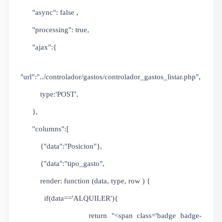
"async": false ,
"processing": true,
"ajax":{
"url":"../controlador/gastos/controlador_gastos_listar.php",
type:'POST',
},
"columns":[
{"data":"Posicion"},
{"data":"tipo_gasto",
render: function (data, type, row ) {
if(data=='ALQUILER'){
return "<span class='badge badge-