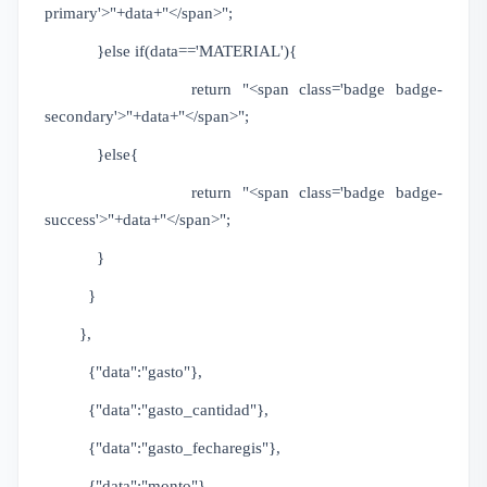
primary'>"+data+"</span>";
}else if(data=='MATERIAL'){
return "<span class='badge badge-
secondary'>"+data+"</span>";
}else{
return "<span class='badge badge-
success'>"+data+"</span>";
}
}
},
{"data":"gasto"},
{"data":"gasto_cantidad"},
{"data":"gasto_fecharegis"},
{"data":"monto"},