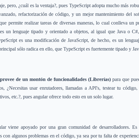
je, pero, ¿cuál es la ventaja?, pues TypeScript adopta mucho más robust
anzado, refactorización de código, y un mejor mantenimiento del sof
 que permite realizar tareas de diversas maneras, lo cual conlleva un 
es un lenguaje tipado y orientado a objetos, al igual que Java o C#,
 TypeScript es una modificación de JavaScript, de hecho, es un lengu
 principal sólo radica en ello, que TypeScript es fuertemente tipado y Jav
provee de un montón de funcionalidades (Librerías)
para que pued
ros, ¿Necesitas usar enrutadores, llamadas a API's, testear tu códig
vos, etc.?, pues angular ofrece todo esto en un solo lugar.
lar viene apoyado por una gran comunidad de desarrolladores. Es
es con algunos problemas en el código, ya sea por tu falta de experienc