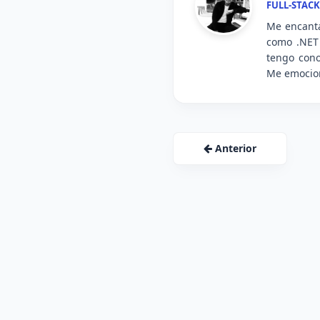
FULL-STACK
Me encanta
como .NET 
tengo cono
Me emocion
Anterior