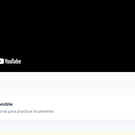
onible
orial para practicar localmente.