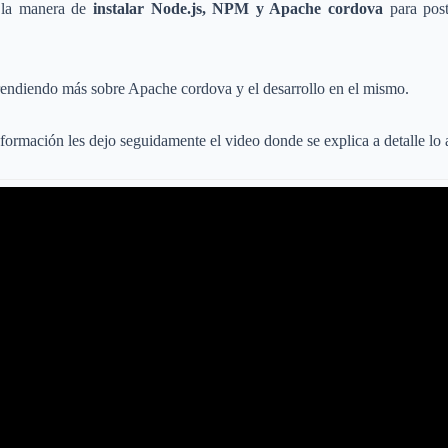
s la manera de
instalar Node.js, NPM y Apache cordova
para post
prendiendo más sobre Apache cordova y el desarrollo en el mismo.
formación les dejo seguidamente el video donde se explica a detalle l