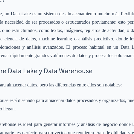
e, un Data Lake es un sistema de almacenamiento mucho más flexible
la necesidad de ser procesados o estructurados previamente; esto per
s o no estructurados; como textos, imágenes, registros de actividad, o d
 ciencia de datos, machine learning o análisis predictivo, donde l
ploraciones y análisis avanzados. El proceso habitual en un Data 
cenar rápidamente grandes volúmenes de datos y procesarlos solo cuand
tre Data Lake y Data Warehouse
a almacenar datos, pero las diferencias entre ellos son notables:
ouse está diseñado para almacenar datos procesados y organizados, mi
o llegan.
ehouse es ideal para generar informes y análisis de negocio donde la
su parte, es perfecto para proyectos que requieren gran flexibilidad y