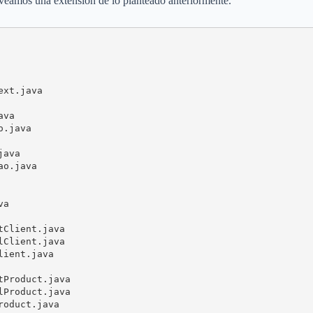
 veamos una extensión de lo planteado anteriormente.
xt.java

va

.java

ava

o.java

a

Client.java

Client.java

ient.java

Product.java

Product.java

oduct.java
