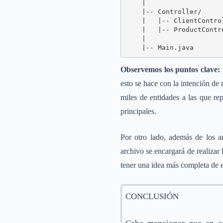
    |

    |-- Controller/

    |   |-- ClientControl
    |   |-- ProductContro
    |

    |-- Main.java
Observemos los puntos clave:
esto se hace con la intención de 
miles de entidades a las que re
principales.
Por otro lado, además de los 
archivo se encargará de realizar 
tener una idea más completa de 
CONCLUSIÓN