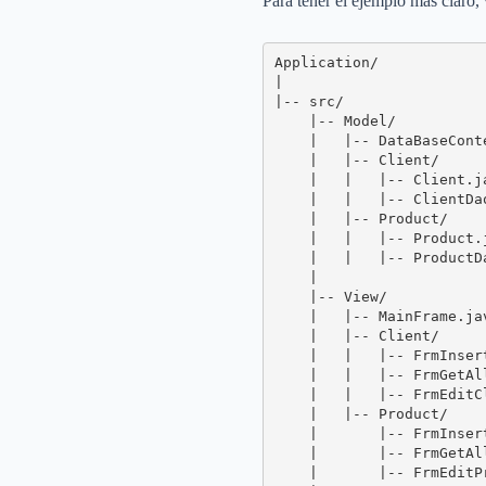
Para tener el ejemplo más claro,
Application/

|

|-- src/

    |-- Model/

    |   |-- DataBaseConte
    |   |-- Client/

    |   |   |-- Client.ja
    |   |   |-- ClientDao
    |   |-- Product/

    |   |   |-- Product.j
    |   |   |-- ProductDa
    |

    |-- View/

    |   |-- MainFrame.jav
    |   |-- Client/

    |   |   |-- FrmInsert
    |   |   |-- FrmGetAll
    |   |   |-- FrmEditCl
    |   |-- Product/

    |       |-- FrmInsert
    |       |-- FrmGetAll
    |       |-- FrmEditPr