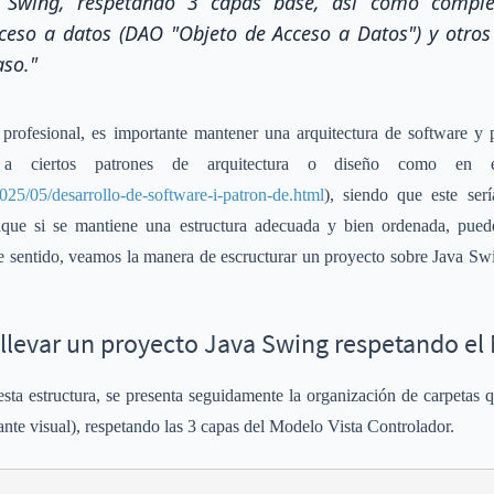
ces Swing, respetando 3 capas base, así como comp
cceso a datos (DAO "Objeto de Acceso a Datos") y otro
aso."
profesional, es importante mantener una arquitectura de software y p
se a ciertos patrones de arquitectura o diseño como e
025/05/desarrollo-de-software-i-patron-de.html
), siendo que este serí
que si se mantiene una estructura adecuada y bien ordenada, puede
te sentido, veamos la manera de escructurar un proyecto sobre Java Sw
 llevar un proyecto Java Swing respetando el
sta estructura, se presenta seguidamente la organización de carpetas q
ante visual), respetando las 3 capas del Modelo Vista Controlador.