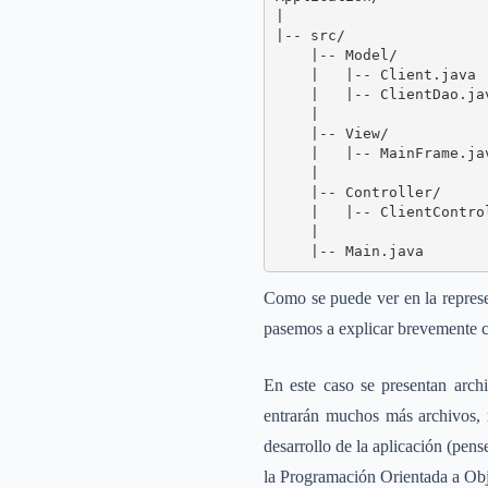
|

|-- src/

    |-- Model/

    |   |-- Client.java

    |   |-- ClientDao.jav
    |

    |-- View/

    |   |-- MainFrame.jav
    |

    |-- Controller/

    |   |-- ClientControl
    |

    |-- Main.java
Como se puede ver en la represen
pasemos a explicar brevemente ca
En este caso se presentan arch
entrarán muchos más archivos, 
desarrollo de la aplicación (pens
la Programación Orientada a Obj