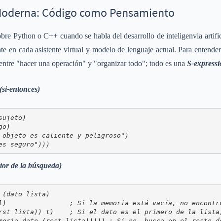
 Moderna: Código como Pensamiento
e Python o C++ cuando se habla del desarrollo de inteligenvia artifici
te en cada asistente virtual y modelo de lenguaje actual. Para entender
 entre "hacer una operación" y "organizar todo"; todo es una
S-express
si-entonces)
ujeto)

o)

 objeto es caliente y peligroso")

es seguro")))
tor de la búsqueda)
(dato lista)

l)                ; Si la memoria está vacía, no encontró
rst lista)) t)    ; Si el dato es el primero de la lista,
moria dato (rest lista))))) ; Si no, busca en el resto d