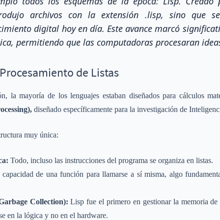
pió todos los esquemas de la época: Lisp. Creado p
rodujo archivos con la extensión .lisp, sino que 
imiento digital hoy en día. Este avance marcó significa
ica, permitiendo que las computadoras procesaran ideas
 Procesamiento de Listas
ón, la mayoría de los lenguajes estaban diseñados para cálculos ma
ocessing),
diseñado específicamente para la investigación de Inteligencia
tructura muy única:
ca:
Todo, incluso las instrucciones del programa se organiza en listas.
 capacidad de una función para llamarse a sí misma, algo fundamenta
Garbage Collection):
Lisp fue el primero en gestionar la memoria de
se en la lógica y no en el hardware.