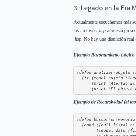
3. Legado en la Era
Actualmente escuchamos más sobr
los archivos
.lisp
aún está presen
.
lisp.
No hay una distinción real
Ejemplo Razonamiento Lógico (
(defun analizar-objeto (s
  (if (equal sujeto 'fueg
      (print "Alerta: El
      (print "El objeto 
Ejemplo de Recursividad (el mo
(defun buscar-en-memoria 
  (cond ((null lista) ni
        ((equal dato (fi
        (t (buscar-en-me