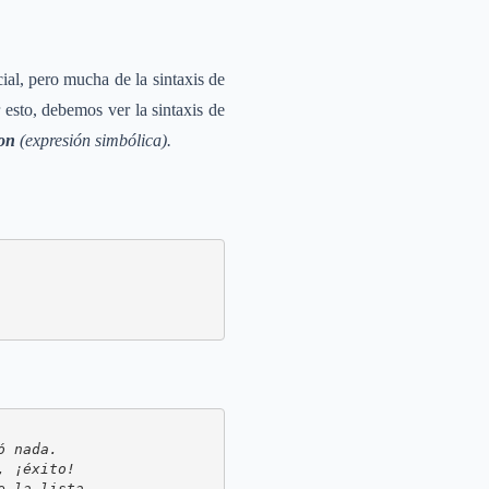
al, pero mucha de la sintaxis de
 esto, debemos ver la sintaxis de
ion
(expresión simbólica).
 nada.

 ¡éxito!

e la lista.