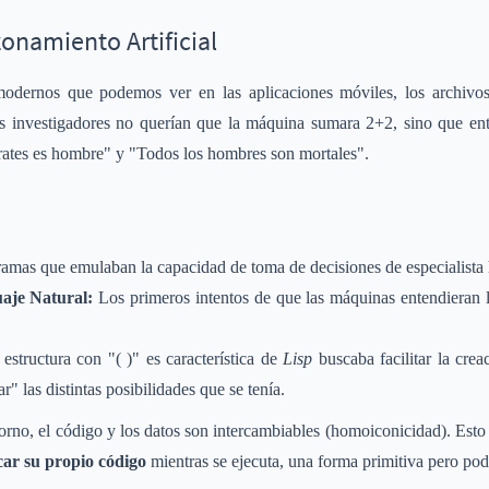
onamiento Artificial
 modernos que podemos ver en las aplicaciones móviles, los archiv
s investigadores no querían que la máquina sumara 2+2, sino que ent
ates es hombre" y "Todos los hombres son mortales".
amas que emulaban la capacidad de toma de decisiones de especialist
aje Natural:
Los primeros intentos de que las máquinas entendieran l
 estructura con "( )" es característica de
Lisp
buscaba facilitar la crea
" las distintas posibilidades que se tenía.
torno, el código y los datos son intercambiables (homoiconicidad). Est
car su propio código
mientras se ejecuta, una forma primitiva pero po