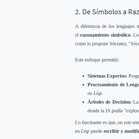
2. De Símbolos a Raz
A diferencia de los lenguajes
el
razonamiento simbólico.
Lo
como lo propone Sócrates; "Sócr
Este enfoque permitió:
Sistemas Expertos:
Progr
Procesamiento de Lengu
en
Lisp.
Árboles de Decisión:
La
donde la IA podía "explorar
Lo fascinante es que, en este en
en
Lisp
puede
escribir y modifi