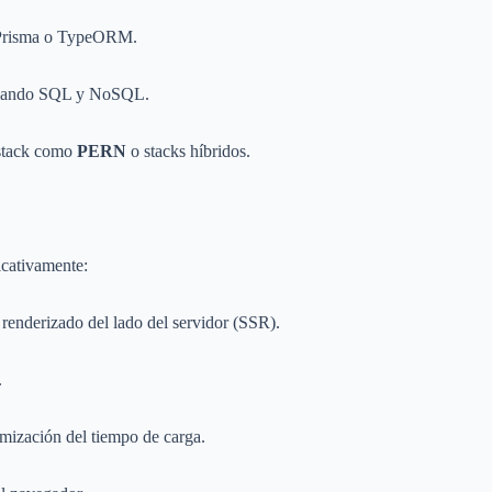
risma o TypeORM.
inando SQL y NoSQL.
 stack como
PERN
o stacks híbridos.
icativamente:
renderizado del lado del servidor (SSR).
.
mización del tiempo de carga.