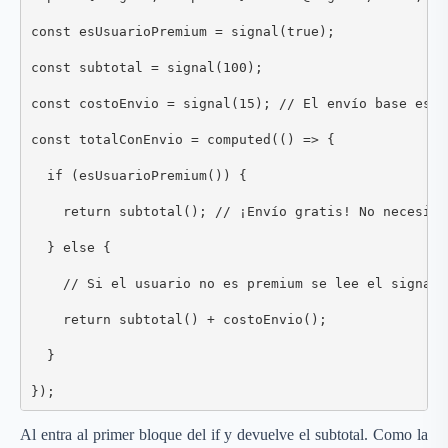
const esUsuarioPremium = signal(true);

const subtotal = signal(100);

const costoEnvio = signal(15); // El envío base es de
const totalConEnvio = computed(() => {

  if (esUsuarioPremium()) {

    return subtotal(); // ¡Envío gratis! No necesita
  } else {

    // Si el usuario no es premium se lee el signal c
    return subtotal() + costoEnvio();

  }

});
Al entra al primer bloque del if y devuelve el subtotal. Como la