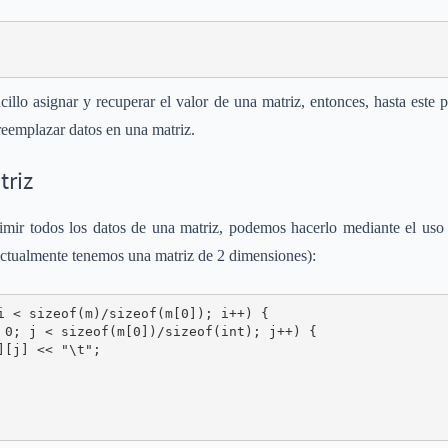
lo asignar y recuperar el valor de una matriz, entonces, hasta este
 reemplazar datos en una matriz.
triz
primir todos los datos de una matriz, podemos hacerlo mediante el us
ctualmente tenemos una matriz de 2 dimensiones):
i < sizeof(m)/sizeof(m[0]); i++) {

 0; j < sizeof(m[0])/sizeof(int); j++) {

[j] << "\t";
