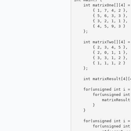
    int matrixOne[][4] = 
        { 1, 7, 4, 2 },

        { 5, 6, 3, 3 },

        { 3, 2, 1, 1 },

        { 4, 5, 9, 3 }

    };

    int matrixTwo[][4] = 
        { 2, 3, 4, 5 },

        { 2, 0, 1, 1 },

        { 3, 3, 1, 2 },

        { 1, 1, 1, 2 }

    };

    int matrixResult[4][4
    for(unsigned int i =
        for(unsigned int
            matrixResult
        }

    }

    for(unsigned int i =
        for(unsigned int