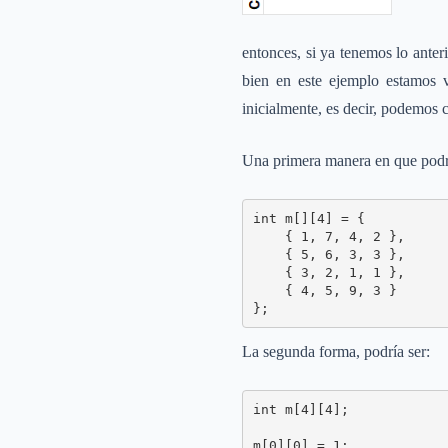
entonces, si ya tenemos lo anter
bien en este ejemplo estamos 
inicialmente, es decir, podemos c
Una primera manera en que podría
int m[][4] = {

    { 1, 7, 4, 2 },

    { 5, 6, 3, 3 },

    { 3, 2, 1, 1 },

    { 4, 5, 9, 3 }

};
La segunda forma, podría ser:
int m[4][4];

m[0][0] = 1;
