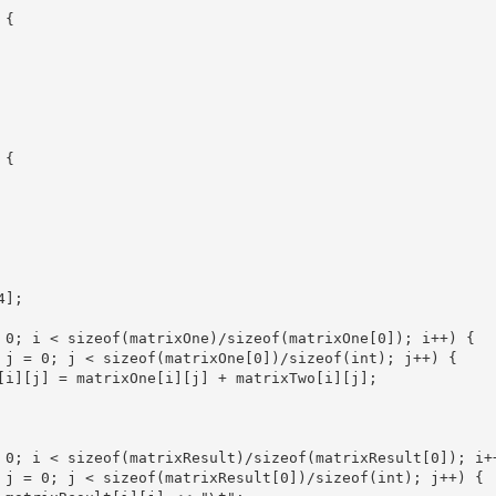
{

{

];

 0; i < sizeof(matrixOne)/sizeof(matrixOne[0]); i++) {

 j = 0; j < sizeof(matrixOne[0])/sizeof(int); j++) {

[i][j] = matrixOne[i][j] + matrixTwo[i][j];

 0; i < sizeof(matrixResult)/sizeof(matrixResult[0]); i++
 j = 0; j < sizeof(matrixResult[0])/sizeof(int); j++) {
