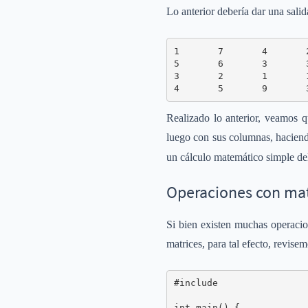
Lo anterior debería dar una sal
1       7       4       2
5       6       3       3
3       2       1       1
4       5       9       
Realizado lo anterior, veamos q
luego con sus columnas, haciendo
un cálculo matemático simple del
Operaciones con mat
Si bien existen muchas operaci
matrices, para tal efecto, revise
#include 

int main() {
