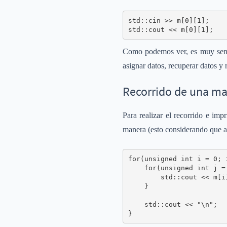
std::cin >> m[0][1];

std::cout << m[0][1];
Como podemos ver, es muy sencil
asignar datos, recuperar datos y
Recorrido de una ma
Para realizar el recorrido e im
manera (esto considerando que a
for(unsigned int i = 0; 
    for(unsigned int j =
        std::cout << m[i]
    }

    std::cout << "\n";

}