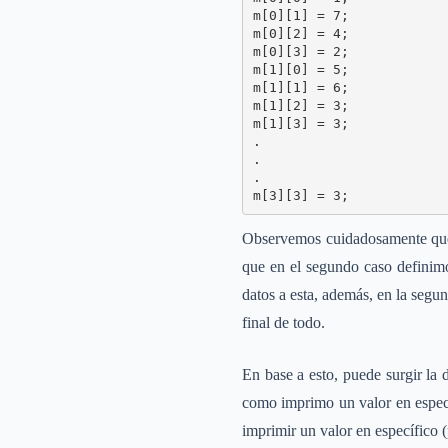
m[0][1] = 7;

m[0][2] = 4;

m[0][3] = 2;

m[1][0] = 5;

m[1][1] = 6;

m[1][2] = 3;

m[1][3] = 3;

.

.

.

m[3][3] = 3;
Observemos cuidadosamente que e
que en el segundo caso definimos
datos a esta, además, en la segu
final de todo.
En base a esto, puede surgir la
como imprimo un valor en especí
imprimir un valor en específico (