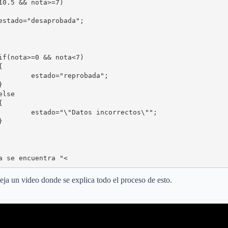
ada";

ctos\"";

na se encuentra "<
eja un video donde se explica todo el proceso de esto.