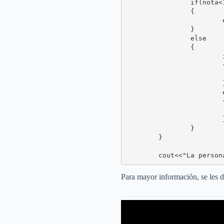
		if(nota<10.5 && nota>=7)

		{

			estado="desaprobada";

		}

		else

		{

			if(nota>=0 && nota<7)

			{

				estado="reprob
			}

			else

			{

				estado="\"Datos incorre
			}

		}

	}

	cout<<"La perso
Para mayor información, se les d