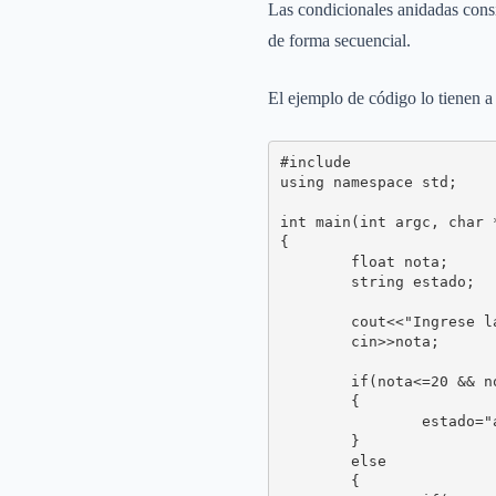
Las condicionales anidadas consi
de forma secuencial.
El ejemplo de código lo tienen a
#include 

using namespace std;

int main(int argc, char *
{

	float nota;

	string estado;

	cout<<"Ingrese la nota: ";

	cin>>nota;

	if(nota<=20 && nota>=10.5)

	{

		estado="aprobada";

	}

	else

	{
