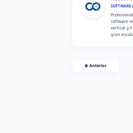
SOFTWARE A
Profesiona
software e
vertical y
gran escal
Anterior