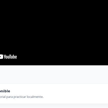
onible
orial para practicar localmente.