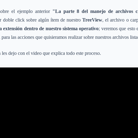
sobre el ejemplo anterior
"La parte 8 del manejo de archivos 
r doble click sobre algún ítem de nuestro
TreeView
, el archivo o ca
a extensión dentro de nuestro sistema operativo
; veremos que esto 
para las acciones que quisieramos realizar sobre nuestros archivos lista
 les dejo con el video que explica todo este proceso.