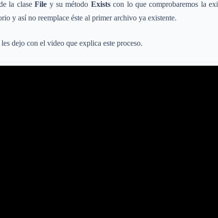
de la clase
File
y su método
Exists
con lo que comprobaremos la exis
rio y así no reemplace éste al primer archivo ya existente.
les dejo con el video que explica este proceso.