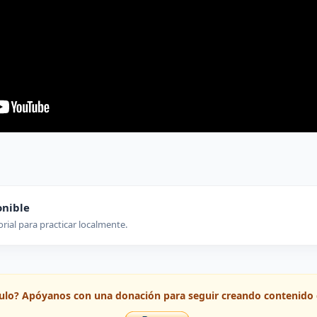
onible
orial para practicar localmente.
ículo? Apóyanos con una donación para seguir creando contenido 