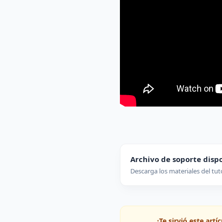
Archivo de soporte disp
Descarga los materiales del tut
¿Te sirvió este art