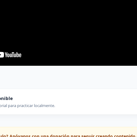
onible
orial para practicar localmente.
ículo? Apóyanos con una donación para seguir creando contenido 