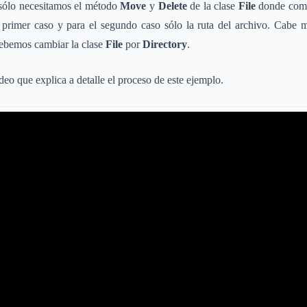
 sólo necesitamos el método
Move
y
Delete
de la clase
File
donde como
l primer caso y para el segundo caso sólo la ruta del archivo. Cabe m
debemos cambiar la clase
File
por
Directory
.
eo que explica a detalle el proceso de este ejemplo.