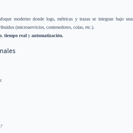
nfoque moderno donde logs, métricas y trazas se integran bajo una
buidos (microservicios, contenedores, colas, etc.).
o
,
tiempo real
y
automatización.
onales
n:
p?