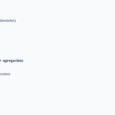
bernetes)
+ agregación)
costos: