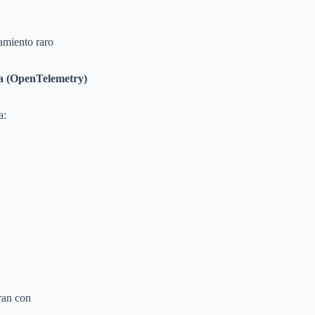
amiento raro
a (OpenTelemetry)
a:
gran con