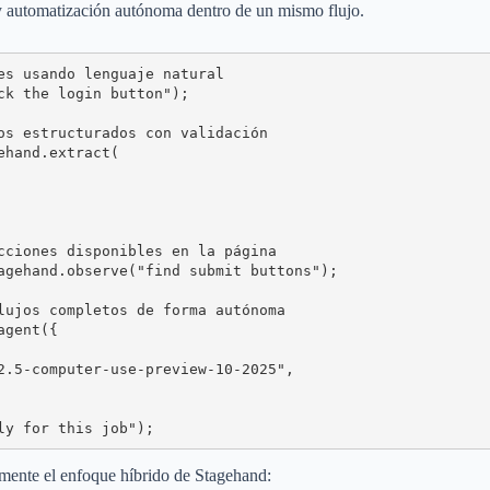
 y automatización autónoma dentro de un mismo flujo.
es usando lenguaje natural

ck the login button");

os estructurados con validación

hand.extract(

cciones disponibles en la página

agehand.observe("find submit buttons");

lujos completos de forma autónoma

gent({

2.5-computer-use-preview-10-2025",

ly for this job");
amente el enfoque híbrido de Stagehand: