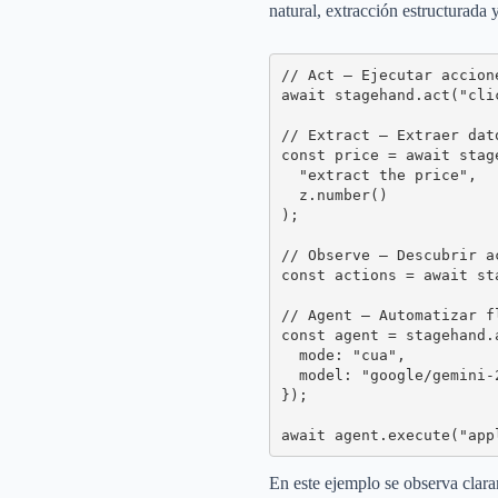
natural, extracción estructurada
// Act – Ejecutar accion
await stagehand.act("cli
// Extract – Extraer dat
const price = await stage
  "extract the price",

  z.number()

);

// Observe – Descubrir a
const actions = await st
// Agent – Automatizar f
const agent = stagehand.a
  mode: "cua",

  model: "google/gemini-
});

await agent.execute("app
En este ejemplo se observa clar