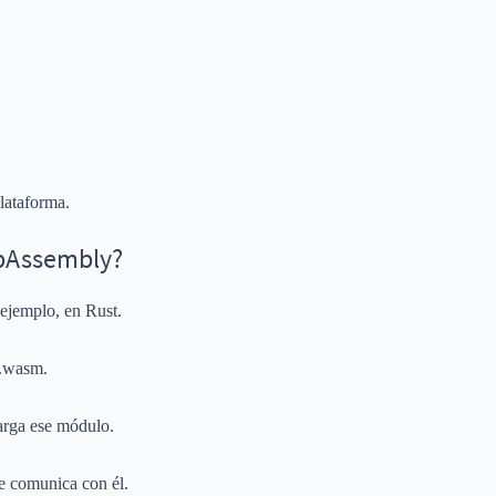
lataforma.
bAssembly?
 ejemplo, en Rust.
 .wasm.
arga ese módulo.
se comunica con él.