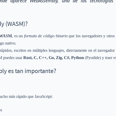
onde aparece WebAssembly, una de las tecnologías 
ly (WASM)?
WASM
, es un
formato de código binario
que los navegadores y otros 
go nativo.
ápidos, escritos en múltiples lenguajes, directamente en el navegador 
SM puedes usar
Rust, C, C++, Go, Zig, C#, Python
(Pyodide) y traer e
ly es tan importante?
cho más rápido que JavaScript:
es