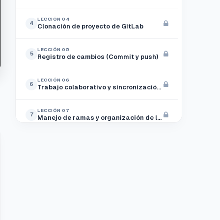
LECCIÓN 04
4
Clonación de proyecto de GitLab
LECCIÓN 05
5
Registro de cambios (Commit y push)
LECCIÓN 06
6
Trabajo colaborativo y sincronización de cambios (Pull)
LECCIÓN 07
7
Manejo de ramas y organización de los mismos (Branches)
LECCIÓN 08
8
Corrección de conflictos y diferencias entre rebase y merge
LECCIÓN 09
9
Protección de branches, generación de pull request (Merge request) y aprobación de merge
LECCIÓN 10
10
Manejo de stashes y generación de tags