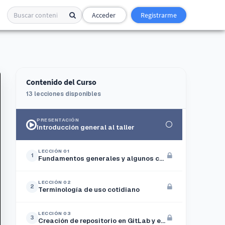
Acceder
Registrarme
Contenido del Curso
13 lecciones disponibles
PRESENTACIÓN
Introducción general al taller
LECCIÓN 01
1
Fundamentos generales y algunos conceptos básicos
LECCIÓN 02
2
Terminología de uso cotidiano
LECCIÓN 03
3
Creación de repositorio en GitLab y enlace con proyecto de software local