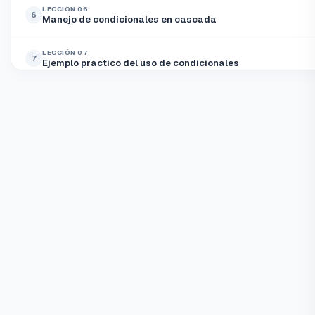
LECCIÓN 06
6
Manejo de condicionales en cascada
LECCIÓN 07
7
Ejemplo práctico del uso de condicionales
LECCIÓN 08
8
Manejo del bucle while
LECCIÓN 09
9
Manejo del bucle for
LECCIÓN 10
10
Juego de "Adivinar el número", con competidor automatiz