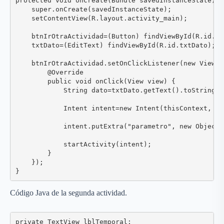
protected void onCreate(Bundle savedInstanceState) {

    super.onCreate(savedInstanceState);

    setContentView(R.layout.activity_main);

    btnIrOtraActividad=(Button) findViewById(R.id.bt
    txtDato=(EditText) findViewById(R.id.txtDato);

    btnIrOtraActividad.setOnClickListener(new View.O
        @Override

        public void onClick(View view) {

            String dato=txtDato.getText().toString();
            Intent intent=new Intent(thisContext, Ot
            intent.putExtra("parametro", new Object[
            startActivity(intent);

        }

    });

}
Código Java de la segunda actividad.
private TextView lblTemporal;
