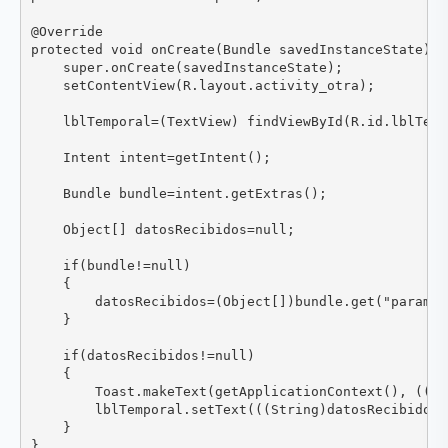
@Override

protected void onCreate(Bundle savedInstanceState) {

    super.onCreate(savedInstanceState);

    setContentView(R.layout.activity_otra);

    lblTemporal=(TextView) findViewById(R.id.lblTempo
    Intent intent=getIntent();

    Bundle bundle=intent.getExtras();

    Object[] datosRecibidos=null;

    if(bundle!=null)

    {

        datosRecibidos=(Object[])bundle.get("parametr
    }

    if(datosRecibidos!=null)

    {

        Toast.makeText(getApplicationContext(), ((St
        lblTemporal.setText(((String)datosRecibidos[1
    }

}