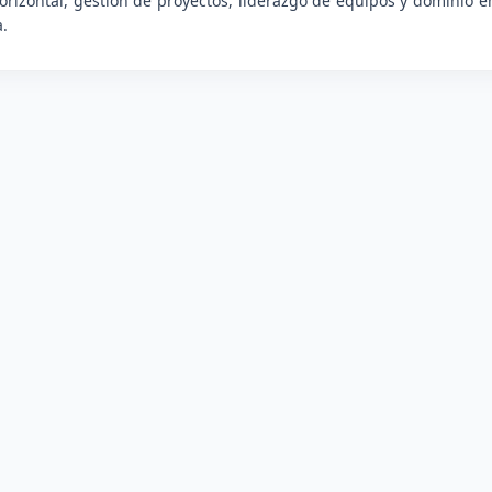
 horizontal, gestión de proyectos, liderazgo de equipos y dominio
a.