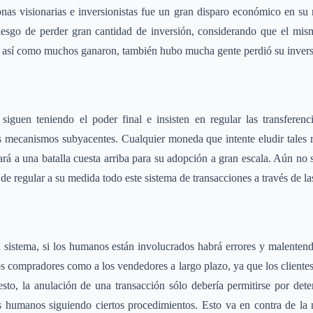
nas visionarias e inversionistas fue un gran disparo económico en su
iesgo de perder gran cantidad de inversión, considerando que el mis
y así como muchos ganaron, también hubo mucha gente perdió su invers
iguen teniendo el poder final e insisten en regular las transferenci
us mecanismos subyacentes. Cualquier moneda que intente eludir tales 
ará a una batalla cuesta arriba para su adopción a gran escala. Aún no s
á de regular a su medida todo este sistema de transacciones a través de l
sistema, si los humanos están involucrados habrá errores y malentendid
los compradores como a los vendedores a largo plazo, ya que los cliente
to, la anulación de una transacción sólo debería permitirse por det
 humanos siguiendo ciertos procedimientos. Esto va en contra de la n