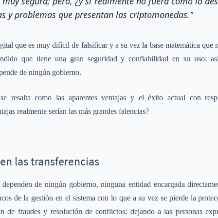
 muy segura; pero, ¿y si realmente no fuera como lo desc
ias y problemas que presentan las criptomonedas."
ital que es muy difícil de falsificar y a su vez la base matemática que 
dido que tiene una gran seguridad y confiabilidad en su uso; as
epende de ningún gobierno.
e resalta como las aparentes ventajas y el éxito actual con resp
entajas realmente serían las más grandes falencias?
en las transferencias
dependen de ningún gobierno, ninguna entidad encargada directamen
cos de la gestión en el sistema con lo que a su vez se pierde la prote
n de fraudes y resolución de conflictos; dejando a las personas expu