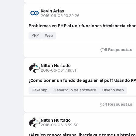
Kevin Arias
2016-06-06 23:29:26
Problemas en PHP al unir funciones htmlspecialchar
PHP
Web
5 Respuestas
Nilton Hurtado
2016-06-06 17:19:51
¿Como poner un fondo de agua en el pdf? Usando F
Cakephp
Desarrollo de software
Diseño web
4 Respuestas
Nilton Hurtado
2016-06-06 16:59:50
¿Alguien conoce alguna librería que tome un html co