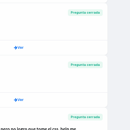
Pregunta cerrada
Ver
Pregunta cerrada
Ver
Pregunta cerrada
 pero no logro que tome el css. help me