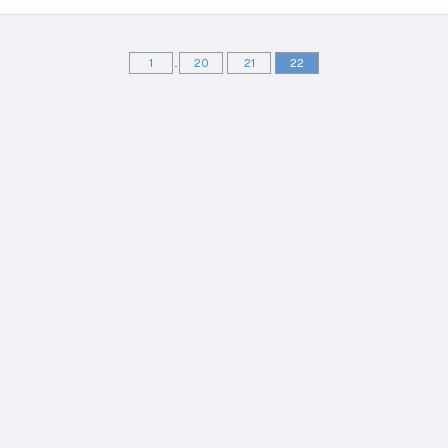
1
..
20
21
22