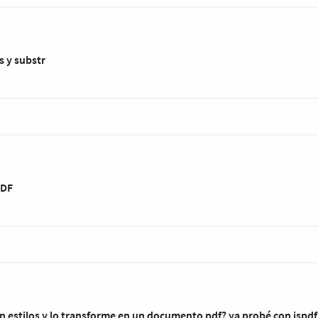
s y substr
PDF
n estilos y lo transforme en un documento pdf? ya probé con jspdf