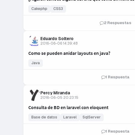
Cakephp
CSS3
2 Respuestas
Eduardo Soltero
2016-06-06 14:39:48
Como se pueden anidar layouts en java?
Java
1 Respuesta
Percy Miranda
2016-06-05 20:23:15
Consulta de BD en laravel con eloquent
Base de datos
Laravel
SqlServer
1 Respuesta