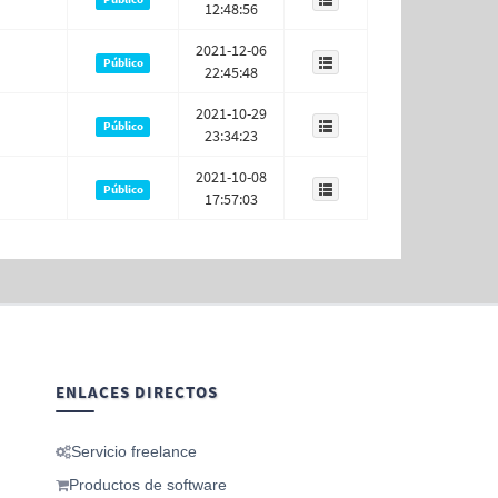
12:48:56
2021-12-06
Público
22:45:48
2021-10-29
Público
23:34:23
2021-10-08
Público
17:57:03
ENLACES DIRECTOS
Servicio freelance
Productos de software