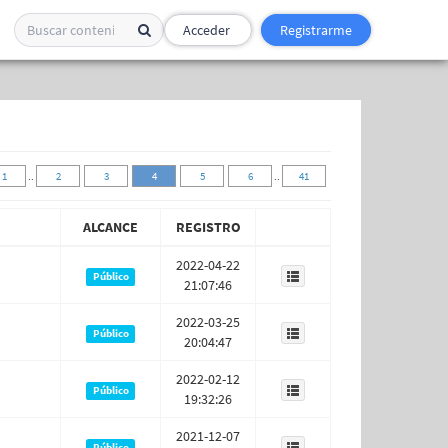
Acceder
Registrarme
1
..
2
3
4
5
6
..
41
ALCANCE
REGISTRO
2022-04-22
Público
21:07:46
2022-03-25
Público
20:04:47
2022-02-12
Público
19:32:26
2021-12-07
Público