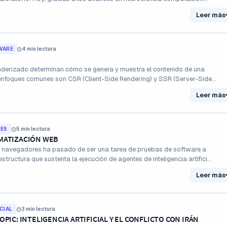
Leer más
WARE
4 min lectura
enderizado determinan cómo se genera y muestra el contenido de una
enfoques comunes son CSR (Client-Side Rendering) y SSR (Server-Side
Leer más
LES
5 min lectura
MATIZACIÓN WEB
 navegadores ha pasado de ser una tarea de pruebas de software a
estructura que sustenta la ejecución de agentes de inteligencia artifici...
Leer más
CIAL
3 min lectura
PIC: INTELIGENCIA ARTIFICIAL Y EL CONFLICTO CON IRÁN