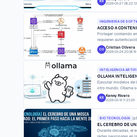
KR
2026-03-27 08:22:13
INGENIERÍA DE SOFT
ACCESO A CONTENI
Proteger contenido e
requieren autenticació
Cristian Olivera
CO
2026-03-24 20:06:19
INTELIGENCIA ARTIFI
OLLAMA INTELIGEN
Ejecutar modelos de l
otro mundo. Ollama se 
Kenny Rivero
KR
2026-03-19 11:23:29
BIOTECNOLOGÍA
3
EL CEREBRO DE UN
Durante décadas, el e
redes neuronales en l