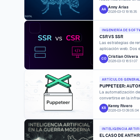
Anny Arias
AA
2026-03-13 19:18:35
INGENIERÍA DE SOFT
CSR VS SSR
Las estrategias de r
aplicación web. Dos 
Rende...
Cristian Olivera
CO
2026-03-13 16:51:07
ARTÍCULOS GENERA
PUPPETEER: AUTO
La automatización de
convertirse en la infra
Kenny Rivero
KR
2026-03-13 09:05:04
INTELIGENCIA ARTIFI
EL CASO DE ANTHRO