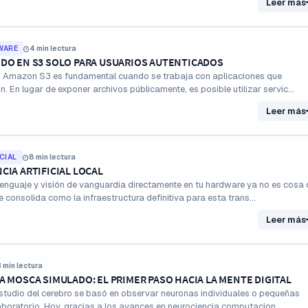
Leer más
WARE
4 min lectura
DO EN S3 SOLO PARA USUARIOS AUTENTICADOS
n Amazon S3 es fundamental cuando se trabaja con aplicaciones que
n. En lugar de exponer archivos públicamente, es posible utilizar servic...
Leer más
CIAL
8 min lectura
CIA ARTIFICIAL LOCAL
enguaje y visión de vanguardia directamente en tu hardware ya no es cosa 
consolida como la infraestructura definitiva para esta trans...
Leer más
 min lectura
A MOSCA SIMULADO: EL PRIMER PASO HACIA LA MENTE DIGITAL
studio del cerebro se basó en observar neuronas individuales o pequeñas
aboratorio. Hoy, gracias a los avances en neurociencia computacion...