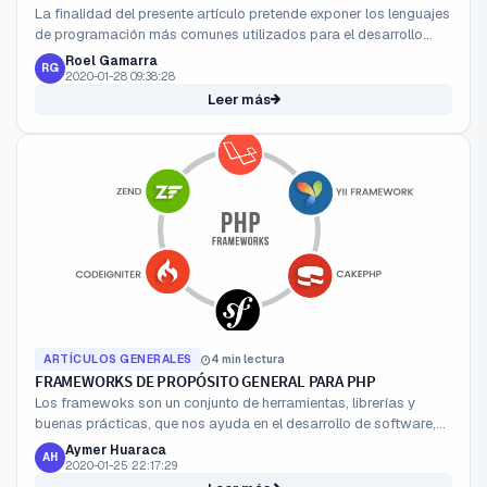
La finalidad del presente artículo pretende exponer los lenguajes
de programación más comunes utilizados para el desarrollo
web, realizando una comparativa en cuanto a característi...
Roel Gamarra
RG
2020-01-28 09:38:28
Leer más
ARTÍCULOS GENERALES
4 min lectura
FRAMEWORKS DE PROPÓSITO GENERAL PARA PHP
Los framewoks son un conjunto de herramientas, librerías y
buenas prácticas, que nos ayuda en el desarrollo de software,
proporcionan una estructura definida la cual incrementa la...
Aymer Huaraca
AH
2020-01-25 22:17:29