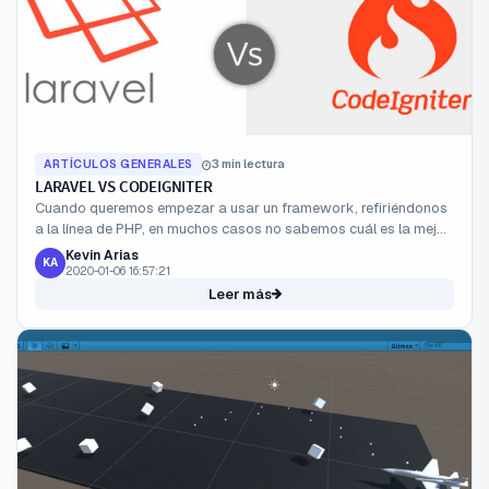
ARTÍCULOS GENERALES
3 min lectura
LARAVEL VS CODEIGNITER
Cuando queremos empezar a usar un framework, refiriéndonos
a la línea de PHP, en muchos casos no sabemos cuál es la mejor
alternativa frente a tantas opciones que disponemos a la a...
Kevin Arias
KA
2020-01-06 16:57:21
Leer más