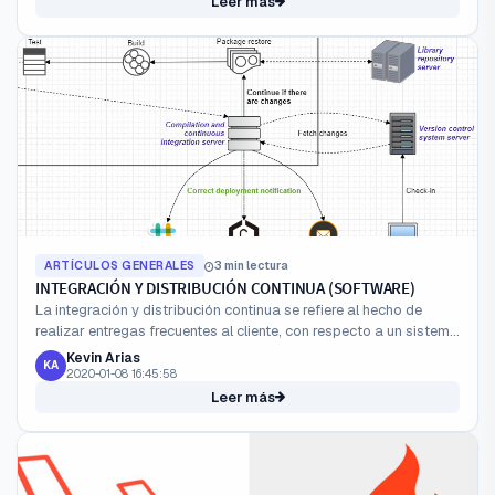
Leer más
ARTÍCULOS GENERALES
3 min lectura
INTEGRACIÓN Y DISTRIBUCIÓN CONTINUA (SOFTWARE)
La integración y distribución continua se refiere al hecho de
realizar entregas frecuentes al cliente, con respecto a un sistema
de información; así mismo, ésto conlleva un proceso...
Kevin Arias
KA
2020-01-08 16:45:58
Leer más