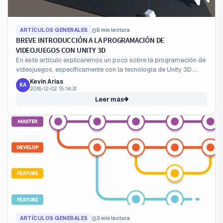
ARTÍCULOS GENERALES
5 min lectura
BREVE INTRODUCCIÓN A LA PROGRAMACIÓN DE
VIDEOJUEGOS CON UNITY 3D
En este artículo explicaremos un poco sobre la programación de
videojuegos, específicamente con la tecnología de Unity 3D.
Cabe mencionar que ésto ya se explicó en el meeting gratu...
Kevin Arias
KA
2018-12-02 15:14:31
Leer más
ARTÍCULOS GENERALES
3 min lectura