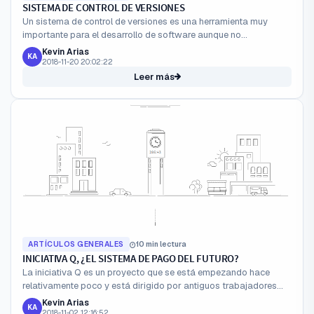
SISTEMA DE CONTROL DE VERSIONES
Un sistema de control de versiones es una herramienta muy
importante para el desarrollo de software aunque no
necesariamente se aplica a éste, ya que en la práctica puede
Kevin Arias
KA
darse en ...
2018-11-20 20:02:22
Leer más
ARTÍCULOS GENERALES
10 min lectura
INICIATIVA Q, ¿EL SISTEMA DE PAGO DEL FUTURO?
La iniciativa Q es un proyecto que se está empezando hace
relativamente poco y está dirigido por antiguos trabajadores
que tuvieron relación con PayPal y lo que se busca es que la ...
Kevin Arias
KA
2018-11-02 12:16:52